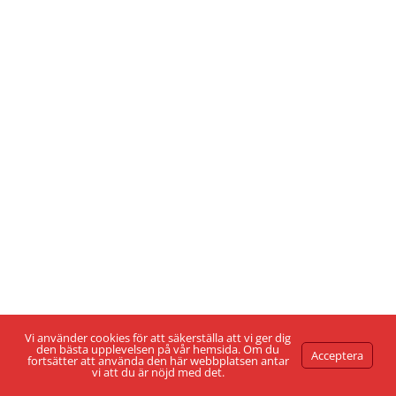
Vi använder cookies för att säkerställa att vi ger dig
den bästa upplevelsen på vår hemsida. Om du
Acceptera
fortsätter att använda den här webbplatsen antar
vi att du är nöjd med det.