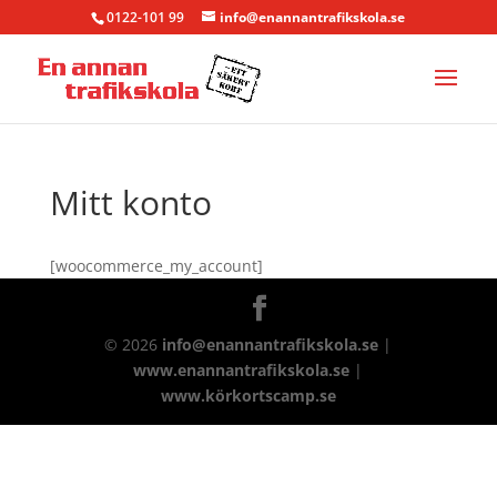
0122-101 99
info@enannantrafikskola.se
Mitt konto
[woocommerce_my_account]
©
2026
info@enannantrafikskola.se
|
www.enannantrafikskola.se
|
www.körkortscamp.se