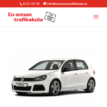
0122-101 99
info@enannantrafikskola.se