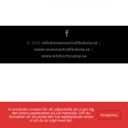
©
2026
info@enannantrafikskola.se
|
www.enannantrafikskola.se
|
www.körkortscamp.se
Vi använder cookies för att säkerställa att vi ger dig
den bästa upplevelsen på vår hemsida. Om du
Acceptera
fortsätter att använda den här webbplatsen antar
vi att du är nöjd med det.